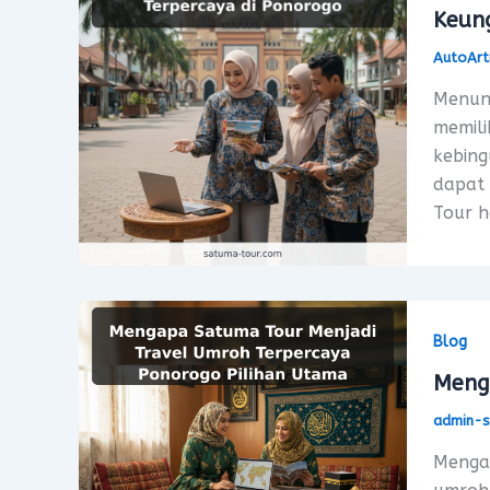
Keun
AutoArt
Menuna
memili
kebing
dapat 
Tour h
Blog
Meng
admin-
Menga