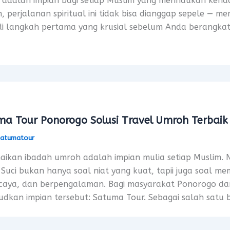
adalah impian bagi setiap Muslim yang merindukan keha
 perjalanan spiritual ini tidak bisa dianggap sepele — m
i langkah pertama yang krusial sebelum Anda berangkat
a Tour Ponorogo Solusi Travel Umroh Terbaik
satumatour
ikan ibadah umroh adalah impian mulia setiap Muslim. 
Suci bukan hanya soal niat yang kuat, tapii juga soal m
caya, dan berpengalaman. Bagi masyarakat Ponorogo dan s
dkan impian tersebut: Satuma Tour. Sebagai salah satu