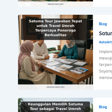
Blog
Satu
AutoArt
Impian
mewuju
terper
Sayang
menawa
Blog