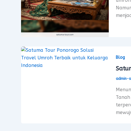
umroh 
Namun,
menjad
Blog
Satum
admin-
Menuna
Tanah 
terper
mewuju