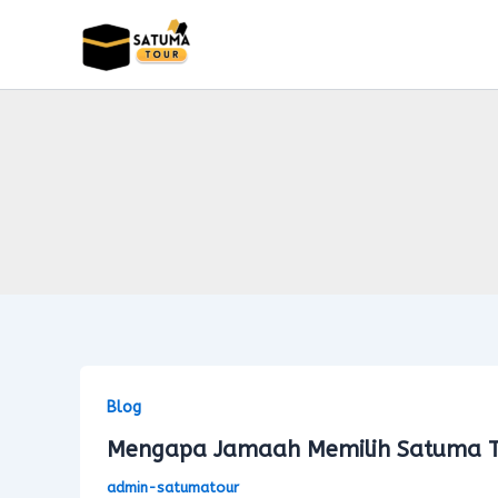
Skip
to
content
Blog
Mengapa Jamaah Memilih Satuma To
admin-satumatour