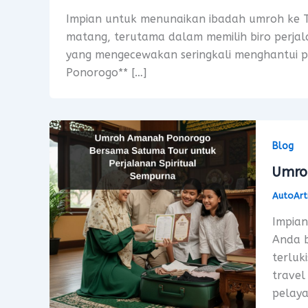
Impian untuk menunaikan ibadah umroh ke 
matang, terutama dalam memilih biro perjal
yang mengecewakan seringkali menghantui pa
Ponorogo** […]
Blog
Umro
AutoArt
Impian
Anda b
terluk
travel
pelaya