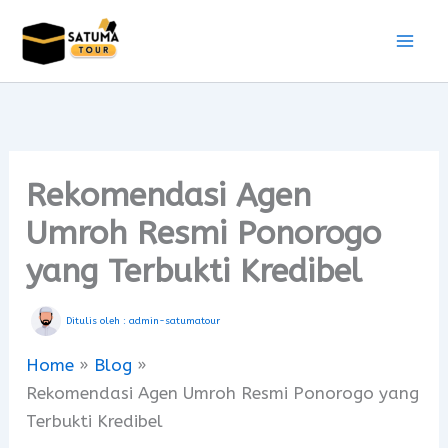
Skip
to
content
Rekomendasi Agen
Umroh Resmi Ponorogo
yang Terbukti Kredibel
Ditulis oleh :
admin-satumatour
Home
Blog
Rekomendasi Agen Umroh Resmi Ponorogo yang
Terbukti Kredibel